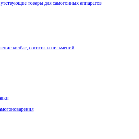
утствующие товары для самогонных аппаратов
ение колбас, сосисок и пельмений
авки
амогоноварения