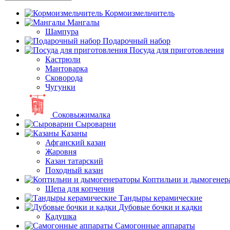
Кормоизмельчитель
Мангалы
Шампура
Подарочный набор
Посуда для приготовления
Кастрюли
Мантоварка
Сковорода
Чугунки
Соковыжималка
Сыроварни
Казаны
Афганский казан
Жаровня
Казан татарский
Походный казан
Коптильни и дымогенер
Щепа для копчения
Тандыры керамические
Дубовые бочки и кадки
Кадушка
Самогонные аппараты