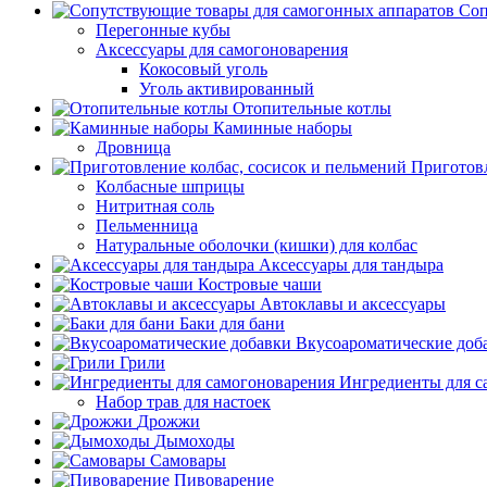
Соп
Перегонные кубы
Аксессуары для самогоноварения
Кокосовый уголь
Уголь активированный
Отопительные котлы
Каминные наборы
Дровница
Приготовл
Колбасные шприцы
Нитритная соль
Пельменница
Натуральные оболочки (кишки) для колбас
Аксессуары для тандыра
Костровые чаши
Автоклавы и аксессуары
Баки для бани
Вкусоароматические доб
Грили
Ингредиенты для с
Набор трав для настоек
Дрожжи
Дымоходы
Самовары
Пивоварение