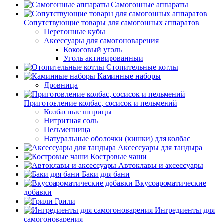
Самогонные аппараты
Сопутствующие товары для самогонных аппаратов
Перегонные кубы
Аксессуары для самогоноварения
Кокосовый уголь
Уголь активированный
Отопительные котлы
Каминные наборы
Дровница
Приготовление колбас, сосисок и пельмений
Колбасные шприцы
Нитритная соль
Пельменница
Натуральные оболочки (кишки) для колбас
Аксессуары для тандыра
Костровые чаши
Автоклавы и аксессуары
Баки для бани
Вкусоароматические
добавки
Грили
Ингредиенты для
самогоноварения