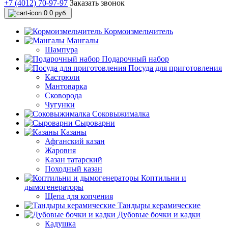
+7 (4012) 70-97-97
Заказать звонок
0
0 руб.
Кормоизмельчитель
Мангалы
Шампура
Подарочный набор
Посуда для приготовления
Кастрюли
Мантоварка
Сковорода
Чугунки
Соковыжималка
Сыроварни
Казаны
Афганский казан
Жаровня
Казан татарский
Походный казан
Коптильни и
дымогенераторы
Щепа для копчения
Тандыры керамические
Дубовые бочки и кадки
Кадушка