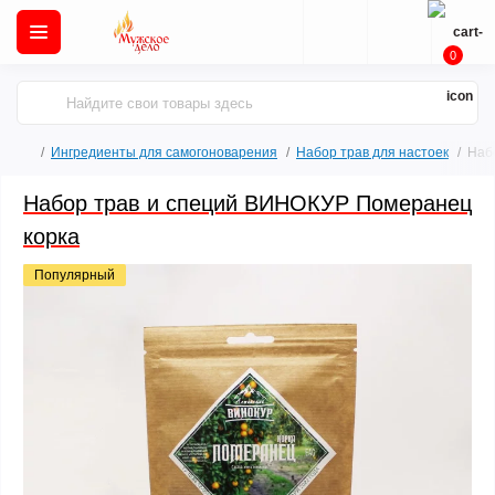
0
Ингредиенты для самогоноварения
Набор трав для настоек
Наб
Набор трав и специй ВИНОКУР Померанец
корка
Популярный