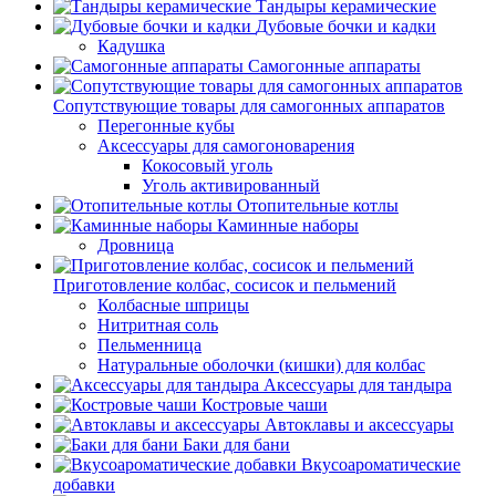
Тандыры керамические
Дубовые бочки и кадки
Кадушка
Самогонные аппараты
Сопутствующие товары для самогонных аппаратов
Перегонные кубы
Аксессуары для самогоноварения
Кокосовый уголь
Уголь активированный
Отопительные котлы
Каминные наборы
Дровница
Приготовление колбас, сосисок и пельмений
Колбасные шприцы
Нитритная соль
Пельменница
Натуральные оболочки (кишки) для колбас
Аксессуары для тандыра
Костровые чаши
Автоклавы и аксессуары
Баки для бани
Вкусоароматические
добавки