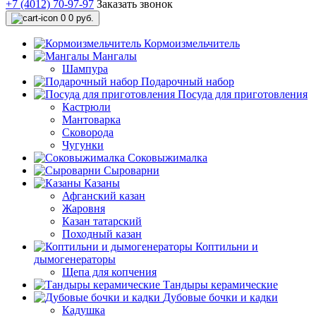
+7 (4012) 70-97-97
Заказать звонок
0
0 руб.
Кормоизмельчитель
Мангалы
Шампура
Подарочный набор
Посуда для приготовления
Кастрюли
Мантоварка
Сковорода
Чугунки
Соковыжималка
Сыроварни
Казаны
Афганский казан
Жаровня
Казан татарский
Походный казан
Коптильни и
дымогенераторы
Щепа для копчения
Тандыры керамические
Дубовые бочки и кадки
Кадушка