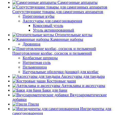
Самогонные аппараты
Сопутствующие товары для самогонных аппаратов
Перегонные кубы
Аксессуары для самогоноварения
Кокосовый уголь
Уголь активированный
Отопительные котлы
Каминные наборы
Дровница
Приготовление колбас, сосисок и пельмений
Колбасные шприцы
Нитритная соль
Пельменница
Натуральные оболочки (кишки) для колбас
Аксессуары для тандыра
Костровые чаши
Автоклавы и аксессуары
Баки для бани
Вкусоароматические
добавки
Грили
Ингредиенты для
самогоноварения