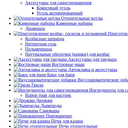
Аксессуары для самогоноварения
Кокосовый уголь
Уголь активированный
Отопительные котлы
Каминные наборы
Дровница
Приготовл
Колбасные шприцы
Нитритная соль
Пельменница
Натуральные оболочки (кишки) для колбас
Аксессуары для тандыра
Костровые чаши
Автоклавы и аксессуары
Баки для бани
Вкусоароматические доб
Грили
Ингредиенты для с
Набор трав для настоек
Дрожжи
Дымоходы
Самовары
Пивоварение
Печи для казана
Печи отопительные