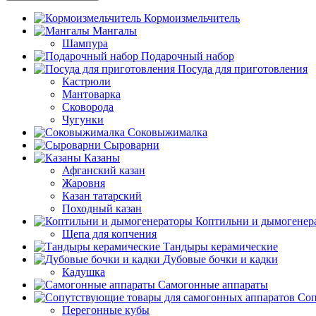
Кормоизмельчитель
Мангалы
Шампура
Подарочный набор
Посуда для приготовления
Кастрюли
Мантоварка
Сковорода
Чугунки
Соковыжималка
Сыроварни
Казаны
Афганский казан
Жаровня
Казан татарский
Походный казан
Коптильни и дымогенер
Щепа для копчения
Тандыры керамические
Дубовые бочки и кадки
Кадушка
Самогонные аппараты
Соп
Перегонные кубы