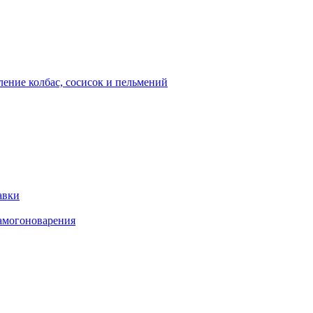
ение колбас, сосисок и пельмений
авки
амогоноварения