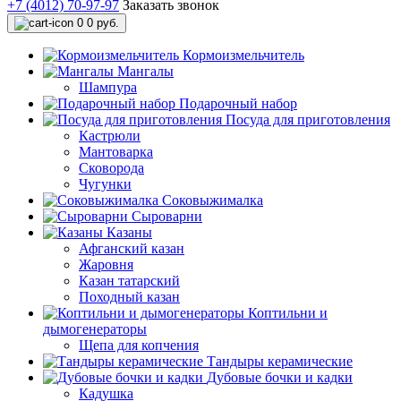
+7 (4012) 70-97-97
Заказать звонок
0
0 руб.
Кормоизмельчитель
Мангалы
Шампура
Подарочный набор
Посуда для приготовления
Кастрюли
Мантоварка
Сковорода
Чугунки
Соковыжималка
Сыроварни
Казаны
Афганский казан
Жаровня
Казан татарский
Походный казан
Коптильни и
дымогенераторы
Щепа для копчения
Тандыры керамические
Дубовые бочки и кадки
Кадушка