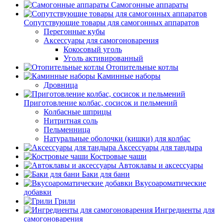
Самогонные аппараты
Сопутствующие товары для самогонных аппаратов
Перегонные кубы
Аксессуары для самогоноварения
Кокосовый уголь
Уголь активированный
Отопительные котлы
Каминные наборы
Дровница
Приготовление колбас, сосисок и пельмений
Колбасные шприцы
Нитритная соль
Пельменница
Натуральные оболочки (кишки) для колбас
Аксессуары для тандыра
Костровые чаши
Автоклавы и аксессуары
Баки для бани
Вкусоароматические
добавки
Грили
Ингредиенты для
самогоноварения