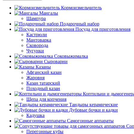
Кормоизмельчитель
Мангалы
Шампура
Подарочный набор
Посуда для приготовления
Кастрюли
Мантоварка
Сковорода
Чугунки
Соковыжималка
Сыроварни
Казаны
Афганский казан
Жаровня
Казан татарский
Походный казан
Коптильни и дымогенер
Щепа для копчения
Тандыры керамические
Дубовые бочки и кадки
Кадушка
Самогонные аппараты
Соп
Перегонные кубы