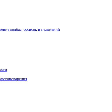
ение колбас, сосисок и пельмений
авки
амогоноварения