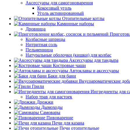
Аксессуары для самогоноварения
Кокосовый уголь
Уголь активированный
Отопительные котлы
Каминные наборы
Дровница
Приготовл
Колбасные шприцы
Нитритная соль
Пельменница
Натуральные оболочки (кишки) для колбас
Аксессуары для тандыра
Костровые чаши
Автоклавы и аксессуары
Баки для бани
Вкусоароматические доб
Грили
Ингредиенты для с
Набор трав для настоек
Дрожжи
Дымоходы
Самовары
Пивоварение
Печи для казана
Печи отопительные