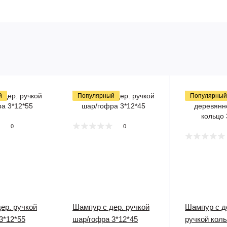
й
Популярный
Популярный
0
0
ер. ручкой
Шампур с дер. ручкой
Шампур с д
3*12*55
шар/гофра 3*12*45
ручкой коль