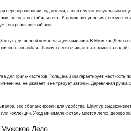
ри переворачивании над углями, а шар служит визуальным акц
гами, где важна стабильность. В домашних условиях его можно х
ует, сохраняя чистый вкус.
–8 штук для полной комплектации компании. В Мужское Дело со
оничного ансамбля. Шампур легко очищается: промывка водой с
а для гриль-мастеров. Толщина 3 мм гарантирует жесткость п
гиенична, не ржавеет и не требует заточки. Деревянная ручка 
нгалов, вес сбалансирован для удобства. Шампур выдерживает
 или коллекции. Уход минимален: сталь моется легко, дерево з
 Мужское Дело