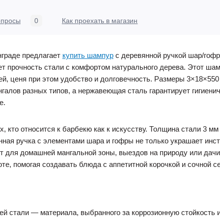
опросы
0
Как проехать в магазин
нграде предлагает
купить шампур
с деревянной ручкой шар/гофр
т прочность стали с комфортом натурального дерева. Этот шамп
й, ценя при этом удобство и долговечность. Размеры 3×18×550
алов разных типов, а нержавеющая сталь гарантирует гигиенич
е.
, кто относится к барбекю как к искусству. Толщина стали 3 мм
ая ручка с элементами шара и гофры не только украшает инстр
т для домашней мангальной зоны, выездов на природу или дачи,
оте, помогая создавать блюда с аппетитной корочкой и сочной с
й стали — материала, выбранного за коррозионную стойкость 