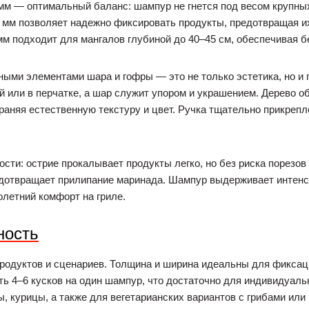
м — оптимальный баланс: шампур не гнется под весом крупных 
 мм позволяет надежно фиксировать продукты, предотвращая их
м подходит для мангалов глубиной до 40–45 см, обеспечивая бе
ными элементами шара и гофры — это не только эстетика, но и
й или в перчатке, а шар служит упором и украшением. Дерево 
храняя естественную текстуру и цвет. Ручка тщательно прикреп
сти: острие прокалывает продукты легко, но без риска порезов
едотвращает прилипание маринада. Шампур выдерживает интенс
олетний комфорт на гриле.
ность
родуктов и сценариев. Толщина и ширина идеальны для фиксаци
ь 4–6 кусков на один шампур, что достаточно для индивидуальн
, курицы, а также для вегетарианских вариантов с грибами или