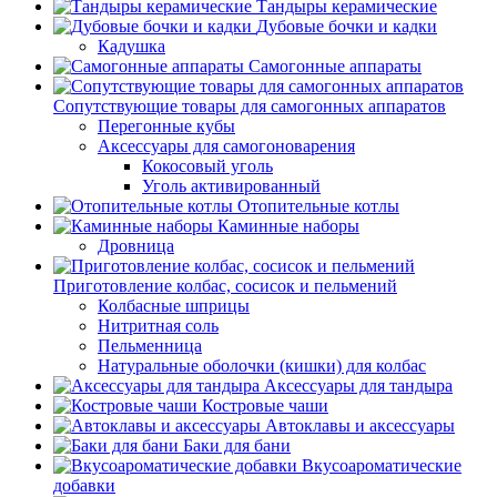
Тандыры керамические
Дубовые бочки и кадки
Кадушка
Самогонные аппараты
Сопутствующие товары для самогонных аппаратов
Перегонные кубы
Аксессуары для самогоноварения
Кокосовый уголь
Уголь активированный
Отопительные котлы
Каминные наборы
Дровница
Приготовление колбас, сосисок и пельмений
Колбасные шприцы
Нитритная соль
Пельменница
Натуральные оболочки (кишки) для колбас
Аксессуары для тандыра
Костровые чаши
Автоклавы и аксессуары
Баки для бани
Вкусоароматические
добавки