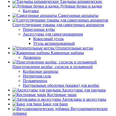
Тандыры керамические
Дубовые бочки и кадки
Кадушка
Самогонные аппараты
Сопутствующие товары для самогонных аппаратов
Перегонные кубы
Аксессуары для самогоноварения
Кокосовый уголь
Уголь активированный
Отопительные котлы
Каминные наборы
Дровница
Приготовление колбас, сосисок и пельмений
Колбасные шприцы
Нитритная соль
Пельменница
Натуральные оболочки (кишки) для колбас
Аксессуары для тандыра
Костровые чаши
Автоклавы и аксессуары
Баки для бани
Вкусоароматические
добавки