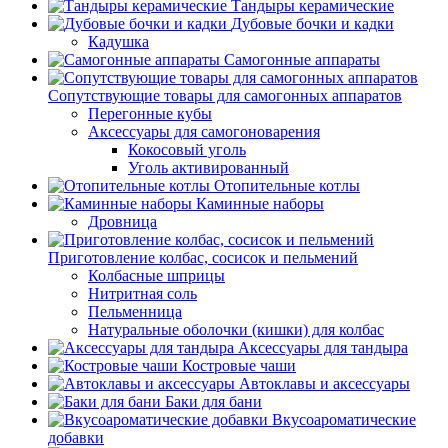
Тандыры керамические
Дубовые бочки и кадки
Кадушка
Самогонные аппараты
Сопутствующие товары для самогонных аппаратов
Перегонные кубы
Аксессуары для самогоноварения
Кокосовый уголь
Уголь активированный
Отопительные котлы
Каминные наборы
Дровница
Приготовление колбас, сосисок и пельмений
Колбасные шприцы
Нитритная соль
Пельменница
Натуральные оболочки (кишки) для колбас
Аксессуары для тандыра
Костровые чаши
Автоклавы и аксессуары
Баки для бани
Вкусоароматические
добавки