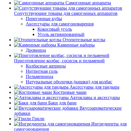
Самогонные аппараты
Сопутствующие товары для самогонных аппаратов
Перегонные кубы
Аксессуары для самогоноварения
Кокосовый уголь
Уголь активированный
Отопительные котлы
Каминные наборы
Дровница
Приготовление колбас, сосисок и пельмений
Колбасные шприцы
Нитритная соль
Пельменница
Натуральные оболочки (кишки) для колбас
Аксессуары для тандыра
Костровые чаши
Автоклавы и аксессуары
Баки для бани
Вкусоароматические
добавки
Грили
Ингредиенты для
самогоноварения