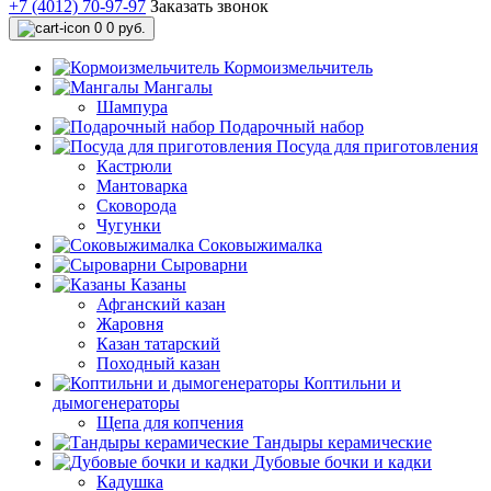
+7 (4012) 70-97-97
Заказать звонок
0
0 руб.
Кормоизмельчитель
Мангалы
Шампура
Подарочный набор
Посуда для приготовления
Кастрюли
Мантоварка
Сковорода
Чугунки
Соковыжималка
Сыроварни
Казаны
Афганский казан
Жаровня
Казан татарский
Походный казан
Коптильни и
дымогенераторы
Щепа для копчения
Тандыры керамические
Дубовые бочки и кадки
Кадушка