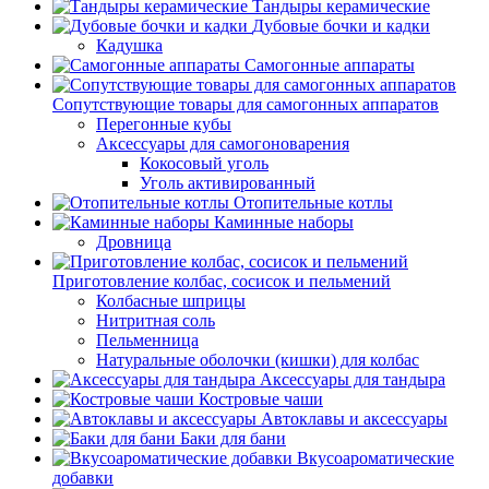
Тандыры керамические
Дубовые бочки и кадки
Кадушка
Самогонные аппараты
Сопутствующие товары для самогонных аппаратов
Перегонные кубы
Аксессуары для самогоноварения
Кокосовый уголь
Уголь активированный
Отопительные котлы
Каминные наборы
Дровница
Приготовление колбас, сосисок и пельмений
Колбасные шприцы
Нитритная соль
Пельменница
Натуральные оболочки (кишки) для колбас
Аксессуары для тандыра
Костровые чаши
Автоклавы и аксессуары
Баки для бани
Вкусоароматические
добавки