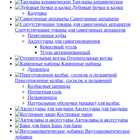
Тандыры керамические
Дубовые бочки и кадки
Кадушка
Самогонные аппараты
Сопутствующие товары для самогонных аппаратов
Перегонные кубы
Аксессуары для самогоноварения
Кокосовый уголь
Уголь активированный
Отопительные котлы
Каминные наборы
Дровница
Приготовление колбас, сосисок и пельмений
Колбасные шприцы
Нитритная соль
Пельменница
Натуральные оболочки (кишки) для колбас
Аксессуары для тандыра
Костровые чаши
Автоклавы и аксессуары
Баки для бани
Вкусоароматические
добавки