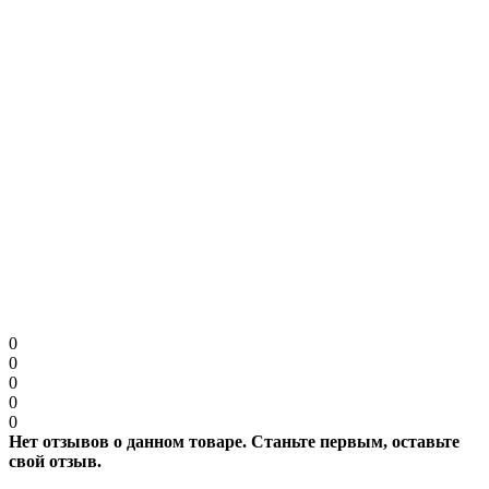
Примечание:
HTML разметка не поддерживается! Используйте обычный
текст.
Продолжить
0
0
0
0
0
Нет отзывов о данном товаре. Станьте первым, оставьте
свой отзыв.