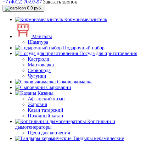
+7 (4012) 70-97-97
Заказать звонок
0
0 руб.
Кормоизмельчитель
Мангалы
Шампура
Подарочный набор
Посуда для приготовления
Кастрюли
Мантоварка
Сковорода
Чугунки
Соковыжималка
Сыроварни
Казаны
Афганский казан
Жаровня
Казан татарский
Походный казан
Коптильни и
дымогенераторы
Щепа для копчения
Тандыры керамические