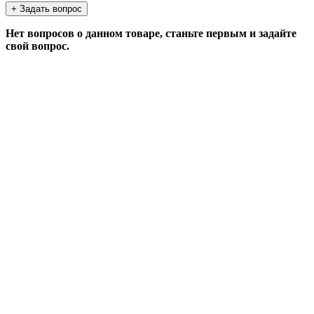
+ Задать вопрос
Нет вопросов о данном товаре, станьте первым и задайте
свой вопрос.
ЗАДАТЬ ВОПРОС
Если у Вас есть вопросы по этому товару, заполните
форму ниже, и мы ответим в ближайшее время.