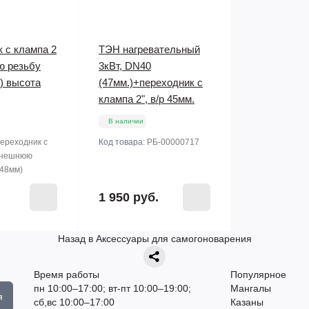
 с клампа 2
ТЭН нагревательный
ю резьбу
3кВт, DN40
) высота
(47мм.)+переходник с
клампа 2", в/р 45мм.
В наличии
ереходник с
Код товара:
РБ-00000717
 внешнюю
(48мм)
1 950 руб.
Назад в Аксессуары для самогоноварения
Время работы
Популярное
пн 10:00–17:00; вт-пт 10:00–19:00;
Мангалы
я
сб,вс 10:00–17:00
Казаны