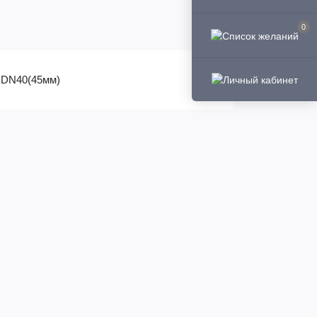
0
у DN40(45мм)