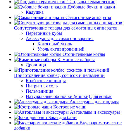
Тандыры керамические
Дубовые бочки и кадки
Кадушка
Самогонные аппараты
Сопутствующие товары для самогонных аппаратов
Перегонные кубы
Аксессуары для самогоноварения
Кокосовый уголь
Уголь активированный
Отопительные котлы
Каминные наборы
Дровница
Приготовление колбас, сосисок и пельмений
Колбасные шприцы
Нитритная соль
Пельменница
Натуральные оболочки (кишки) для колбас
Аксессуары для тандыра
Костровые чаши
Автоклавы и аксессуары
Баки для бани
Вкусоароматические
добавки