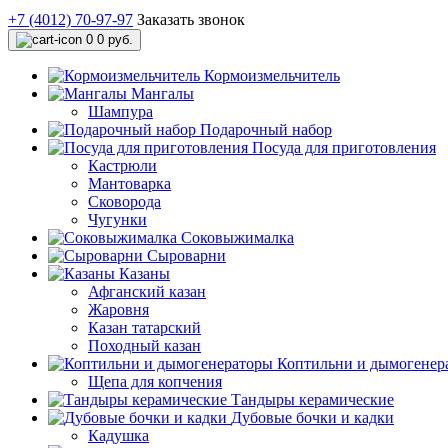
+7 (4012) 70-97-97
Заказать звонок
0
0 руб.
Кормоизмельчитель
Мангалы
Шампура
Подарочный набор
Посуда для приготовления
Кастрюли
Мантоварка
Сковорода
Чугунки
Соковыжималка
Сыроварни
Казаны
Афганский казан
Жаровня
Казан татарский
Походный казан
Коптильни и дымогенер
Щепа для копчения
Тандыры керамические
Дубовые бочки и кадки
Кадушка