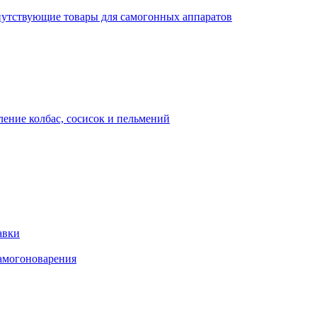
утствующие товары для самогонных аппаратов
ение колбас, сосисок и пельмений
авки
амогоноварения