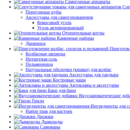
Самогонные аппараты
Соп
Перегонные кубы
Аксессуары для самогоноварения
Кокосовый уголь
Уголь активированный
Отопительные котлы
Каминные наборы
Дровница
Приготовл
Колбасные шприцы
Нитритная соль
Пельменница
Натуральные оболочки (кишки) для колбас
Аксессуары для тандыра
Костровые чаши
Автоклавы и аксессуары
Баки для бани
Вкусоароматические доб
Грили
Ингредиенты для с
Набор трав для настоек
Дрожжи
Дымоходы
Самовары