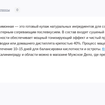
опросы
0
монная — это готовый купаж натуральных ингредиентов для со
ктерным согревающим послевкусием. В состав входят сушеный 
упности обеспечивает мощный тонизирующий эффект и чистый п
 водки или домашнего дистиллята крепостью 40%. Процесс маце
течение 10–15 дней для балансировки кислотности и остроты.
К
Калининграду и области можно в магазине Мужское Дело, где п