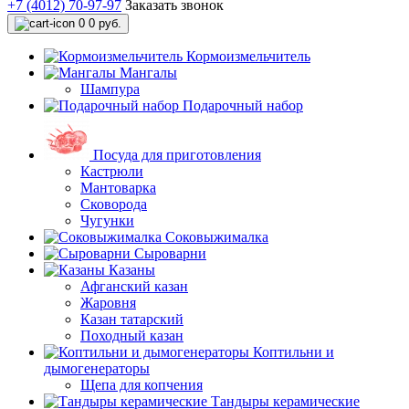
+7 (4012) 70-97-97
Заказать звонок
0
0 руб.
Кормоизмельчитель
Мангалы
Шампура
Подарочный набор
Посуда для приготовления
Кастрюли
Мантоварка
Сковорода
Чугунки
Соковыжималка
Сыроварни
Казаны
Афганский казан
Жаровня
Казан татарский
Походный казан
Коптильни и
дымогенераторы
Щепа для копчения
Тандыры керамические