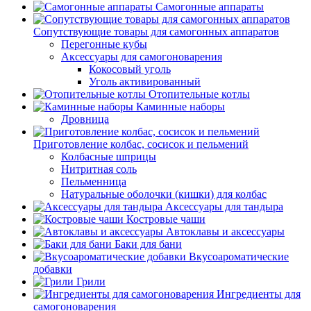
Самогонные аппараты
Сопутствующие товары для самогонных аппаратов
Перегонные кубы
Аксессуары для самогоноварения
Кокосовый уголь
Уголь активированный
Отопительные котлы
Каминные наборы
Дровница
Приготовление колбас, сосисок и пельмений
Колбасные шприцы
Нитритная соль
Пельменница
Натуральные оболочки (кишки) для колбас
Аксессуары для тандыра
Костровые чаши
Автоклавы и аксессуары
Баки для бани
Вкусоароматические
добавки
Грили
Ингредиенты для
самогоноварения