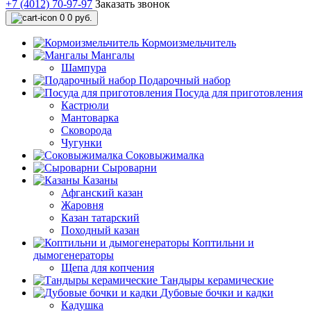
+7 (4012) 70-97-97
Заказать звонок
0
0 руб.
Кормоизмельчитель
Мангалы
Шампура
Подарочный набор
Посуда для приготовления
Кастрюли
Мантоварка
Сковорода
Чугунки
Соковыжималка
Сыроварни
Казаны
Афганский казан
Жаровня
Казан татарский
Походный казан
Коптильни и
дымогенераторы
Щепа для копчения
Тандыры керамические
Дубовые бочки и кадки
Кадушка