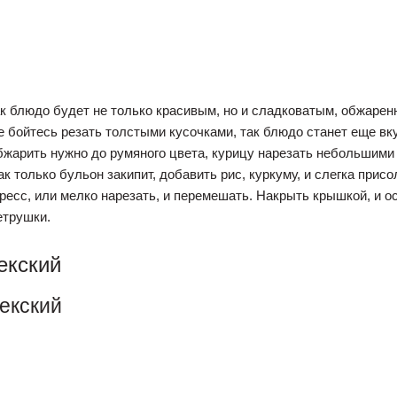
так блюдо будет не только красивым, но и сладковатым, обжаре
е бойтесь резать толстыми кусочками, так блюдо станет еще вку
бжарить нужно до румяного цвета, курицу нарезать небольшими
ак только бульон закипит, добавить рис, куркуму, и слегка прис
ресс, или мелко нарезать, и перемешать. Накрыть крышкой, и ос
етрушки.
екский