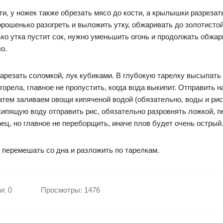
ти, у ножек также обрезать мясо до кости, а крылышки разрезат
орошенько разогреть и выложить утку, обжаривать до золотисто
ько утка пустит сок, нужно уменьшить огонь и продолжать обжари
о.
резать соломкой, лук кубиками. В глубокую тарелку высыпать 
сгорела, главное не пропустить, когда вода выкипит. Отправить 
атем заливаем овощи кипяченой водой (обязательно, воды и ри
 кипящую воду отправить рис, обязательно разровнять ложкой, п
ц, но главное не переборщить, иначе плов будет очень острый.
 перемешать со дна и разложить по тарелкам.
и: 0
Просмотры: 1476